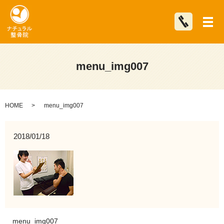
メ
menu_img007
HOME
menu_img007
2018/01/18
menu_img007