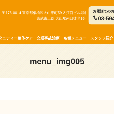
お電話での
〒173-0014 東京都板橋区大山東町59-2 江口ビル4階
03-59
東武東上線 大山駅南口徒歩1分
タニティー整体ケア
交通事故治療
各種メニュー
スタッフ紹介
menu_img005