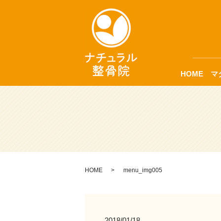
HOME
マ
HOME
menu_img005
2018/01/18