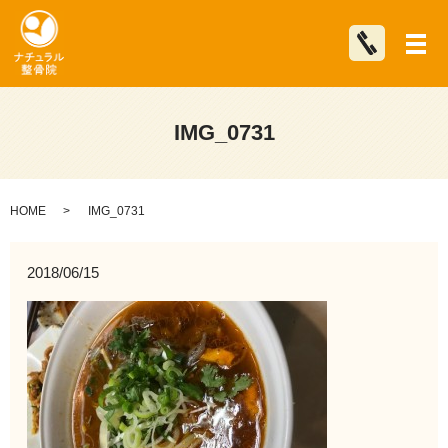
メ
IMG_0731
HOME
IMG_0731
2018/06/15