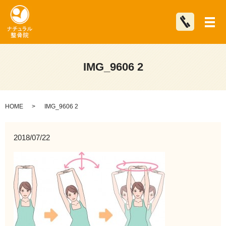
メ
IMG_9606 2
HOME
IMG_9606 2
2018/07/22