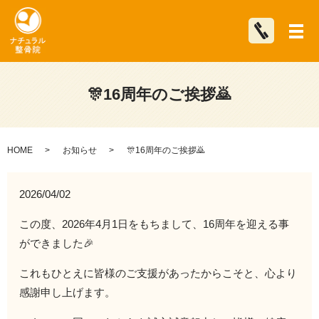
メ
🎊16周年のご挨拶🙇
HOME
お知らせ
🎊16周年のご挨拶🙇
2026/04/02
この度、2026年4月1日をもちまして、16周年を迎える事
ができました🎉
これもひとえに皆様のご支援があったからこそと、心より
感謝申し上げます。