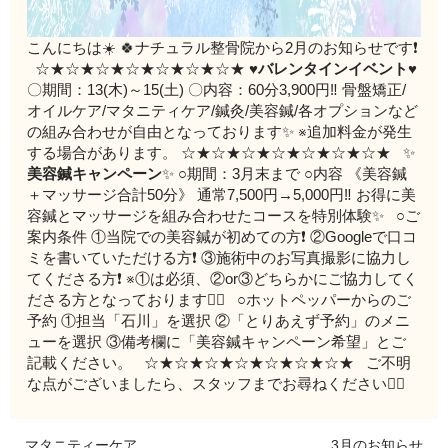
こんにちは☀️ 🍀ナチュラル整骨院から2月のお知らせです❗️
☆★☆★☆★☆★☆★☆★☆★ ♥️
バレンタインイベント
♥️
〇期間：13(木)～15(土) 〇内容：60分3,900円‼️ 骨盤矯正/
オイルケア/マタニティケア/鍼灸/美容鍼/各オプションなど
の組み合わせが自由となっております✨️ ※追加料金が発生
する場合があります。 ☆★☆★☆★☆★☆★☆★☆★ ✨
美容鍼キャンペーン
✨ ○期間：3月末まで ○内容 《美容鍼
＋マッサージ合計50分》 通常7,500円→5,000円‼️ お得に美
容鍼とマッサージを組み合わせたコースを特別体験✨ ○ご
案内条件 ①当院での美容鍼が初めての方❗️ ②Googleで口コ
ミを書いていただける方❗️ ③施術中のお写真撮影に協力し
てくださる方❗️ ※①は必須、②or③どちらかにご協力してく
ださる方となっております🙇‍♀️ ○ホットペッパーからのご
予約 ①担当「石川」を選択 ②「とりあえず予約」のメニ
ューを選択 ③備考欄に「美容鍼キャンペーン希望」とご
記載ください。 ☆★☆★☆★☆★☆★☆★☆★ ご不明
な点がございましたら、スタッフまでお尋ねください🙇‍♂️
マタニティーケア
3月のお知らせ