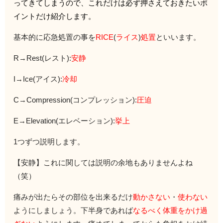
って
きてしまうので、
これだけは必ず押さえておきたいポ
イントだけ紹介します。
基本的に応急処置の事を
RICE
(
ライス
)
処置
といいます。
R→Rest(レスト):
安静
I→Ice(アイス):
冷却
C→Compression(コンプレッション):
圧迫
E→Elevation(エレベーション):
挙上
1つずつ説明します。
【安静】これに関しては説明の余地もありませんよね
（笑）
痛みが出たらその部位を出来るだけ
動かさない
・
使わない
ようにしましょう。
下半身であれば
なるべく体重をかけ過