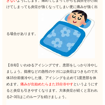
ぎない
ようにします。
痛めてしまってからも負担をかけ続
けてしまっても炎症が強くなっ
てしまい更に痛みが強く出
る場合があります。
【冷却】いわゆるアイシングです。
患部をしっかり冷やし
ましょう。
捻挫などの急性のケガには炎症はつきもので大
体1
5分前後冷やした後、アイシングを止めて1度患部を休
めます。
痛みが出始めたらまた15分冷やす
というようにす
ると炎症も引
きやすくなります。大体炎症が続くと言われ
る2~3日はこのルー
プを続けましょう。