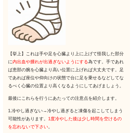
【挙上】
これは手や足を心臓より上に上げて怪我した部分
に
内出血や腫れが出過ぎ
ないようにする
為です。
手であれ
ば患部の腕を心臓より高い位置に上げれば大丈夫です。
足
であれば座位や仰向けの状態で台に足を乗せるなどしてな
るべく
心臓の位置より高くなるようにしてあげましょう。
最後にこれらを行うにあたっての注意点を紹介します。
1.冷やし過ぎない→冷やし過ぎると凍傷を起こしてしまう
可能性
があります。
1度冷やした後は少し時間を空けるの
を忘れないで下
さい
。