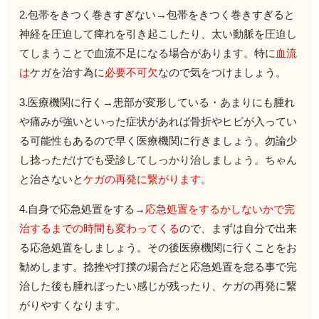
2.包帯をきつく巻きすぎない→包帯をきつく巻きすぎると
神経を
圧迫して痺れを引き起こしたり、
太い動脈を圧迫し
てしまうことで血流不足になる場合があります。
特に
血流
は
ケガを治す為に
必要不可欠
なので気をつけましょう。
3.医療機関に行く→患部が変形している・
あまりにも腫れ
や痛みが強いといった症状があれば骨折やヒビが入ってい
る可能性もあるので早く医療機関に行きましょう。
勿論少
し捻っただけでも受診してしっかり治しましょう。
ちゃん
と治さないと
ケガの再発に繋がります
。
4.自身で応急処置をする→
応急処置をするかしないかで完
治するまでの時間も変わってくる
ので、まずは自分で出来
る応急処置をしましょう。その後医療機関に行くことをお
勧めします。捻挫や打撲の場合だと応急処置を怠る事で完
治した後も腫れぼ
ったい感じが残ったり、ケガの再発に繋
がりやすくなります。