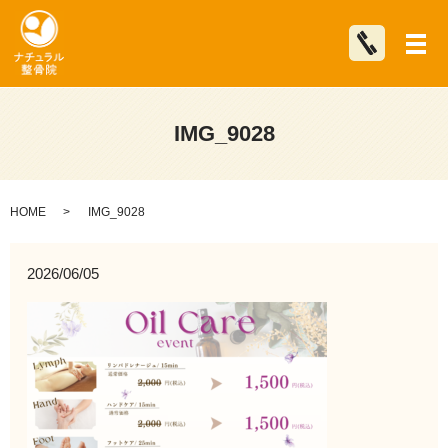
メ
IMG_9028
HOME
IMG_9028
2026/06/05