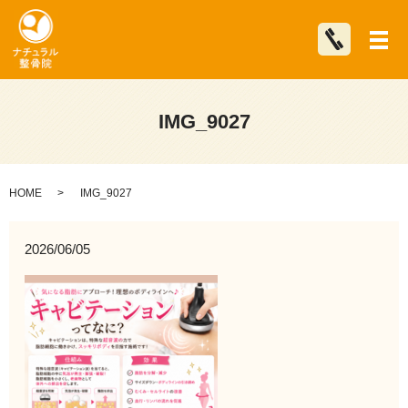
メ
IMG_9027
HOME
IMG_9027
2026/06/05